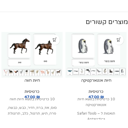
מוצרים קשורים
חיות אנטארקטיקה
חיות חווה
כרטיסיות
כרטיסיות
47.00
₪
47.00
₪
10 כרטיסיות בנושא חיות
10 כרטיסיות בנושא חיות חווה
אנטארקטיקה
סוס, אוז, ברוז, חזיר, כבש, כבשה,
תואמות ל Safari Toob –
פרה, תיש, תרנגול, כלב, תרנגולת
Antarctica
פינגוין קיסרי, ראשתן גדול ראש, דב ים