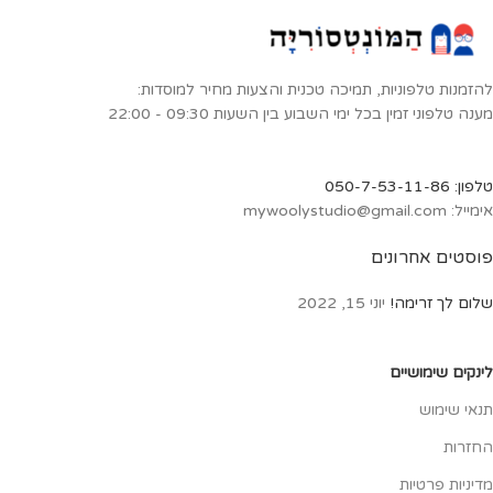
אנטרקטי, פינגוין מציץ מערבי, לויתן
גדול סנפיר, אלבטרוס נודד, לויתן
קטלן, פנגוין רצועת הסנטר, כלב ים
לובדון הסרטנים, לויתן כחול
להזמנות טלפוניות, תמיכה טכנית והצעות מחיר למוסדות:
מענה טלפוני זמין בכל ימי השבוע בין השעות 09:30 - 22:00
טלפון: 050-7-53-11-86
אימייל: mywoolystudio@gmail.com
פוסטים אחרונים
שלום לך זרימה!
יוני 15, 2022
לינקים שימושיים
תנאי שימוש
החזרות
מדיניות פרטיות