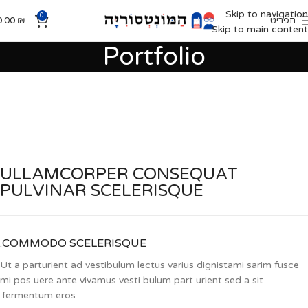
Skip to navigation
0
תפריט
₪
0.00
Skip to main content
Portfolio
ULLAMCORPER CONSEQUAT
PULVINAR SCELERISQUE
COMMODO SCELERISQUE.
Ut a parturient ad vestibulum lectus varius dignistami sarim fusce
mi pos uere ante vivamus vesti bulum part urient sed a sit
fermentum eros.