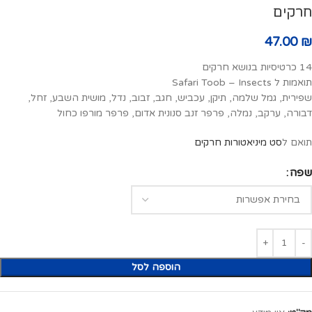
חרקים
47.00
₪
14 כרטיסיות בנושא חרקים
תואמות ל Safari Toob – Insects
שפירית, גמל שלמה, תיקן, עכביש, חגב, זבוב, נדל, מושית השבע, זחל,
דבורה, ערקב, נמלה, פרפר זנב סנונית אדום, פרפר מורפו כחול
תואם ל
סט מיניאטורות חרקים
שפה
הוספה לסל