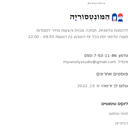
Antarctica
פינגוין קיסרי, ראשתן גדול ראש, דב ים
אנטרקטי, פינגוין מציץ מערבי, לויתן
גדול סנפיר, אלבטרוס נודד, לויתן
קטלן, פנגוין רצועת הסנטר, כלב ים
להזמנות טלפוניות, תמיכה טכנית והצעות מחיר למוסדות:
לובדון הסרטנים, לויתן כחול
מענה טלפוני זמין בכל ימי השבוע בין השעות 09:30 - 22:00
טלפון: 050-7-53-11-86
אימייל: mywoolystudio@gmail.com
פוסטים אחרונים
שלום לך זרימה!
יוני 15, 2022
לינקים שימושיים
תנאי שימוש
החזרות