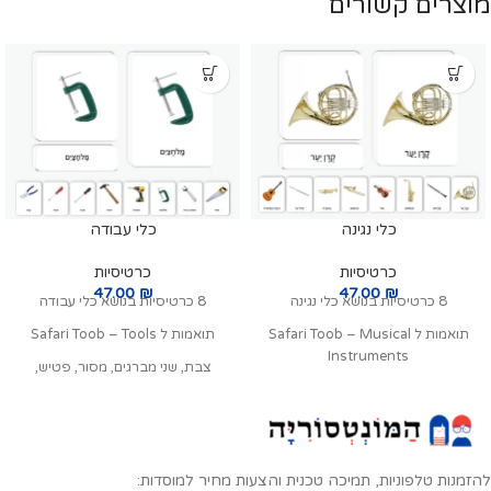
מוצרים קשורים
כלי נגינה
כלי עבודה
כרטיסיות
כרטיסיות
47.00
₪
47.00
₪
8 כרטיסיות בנושא כלי נגינה
8 כרטיסיות בנושא כלי עבודה
תואמות ל Safari Toob – Musical
תואמות ל Safari Toob – Tools
Instruments
צבת, שני מברגים, מסור, פטיש,
קרן יער, קלרינט, חצוצרה, טרומבון,
מקדחה, מלחצים, מפתח ברגים
סקסופון, חליל צד, גיטרה קלאסית,
כינור
תואם ל
סט מיניאטורות כלי נגינה
להזמנות טלפוניות, תמיכה טכנית והצעות מחיר למוסדות: