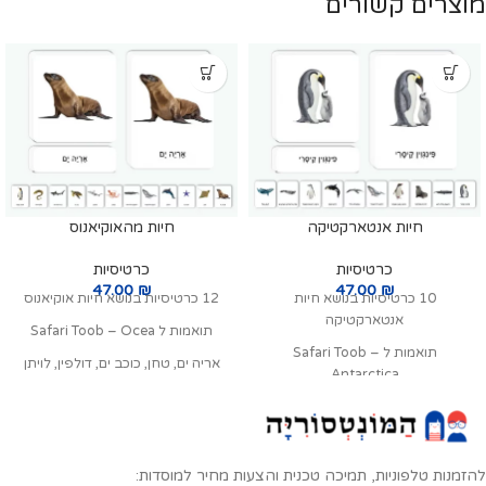
מוצרים קשורים
חיות אנטארקטיקה
חיות מהאוקיאנוס
כרטיסיות
כרטיסיות
47.00
₪
47.00
₪
10 כרטיסיות בנושא חיות
12 כרטיסיות בנושא חיות אוקיאנוס
אנטארקטיקה
תואמות ל Safari Toob – Ocea
תואמות ל Safari Toob –
אריה ים, טחן, כוכב ים, דולפין, לויתן
Antarctica
גדול סנפיר, ראשתן גדול ראש, תמנון,
פינגוין קיסרי, ראשתן גדול ראש, דב ים
פטישן, צב ים, כריש טיגריסי, צלופח
אנטרקטי, פינגוין מציץ מערבי, לויתן
מורי, פינגוין קיסרי
גדול סנפיר, אלבטרוס נודד, לויתן
תואם ל
סט מיניאטורות חיות
קטלן, פנגוין רצועת הסנטר, כלב ים
להזמנות טלפוניות, תמיכה טכנית והצעות מחיר למוסדות:
מהאוקיאנוס