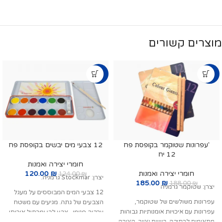
מוצרים קשורים
-3%
-2%
'עפרונות שטוקמר בקופסת פח
12 צבעי מים יבשים בקופסת פח
12 יח
חומרי יצירה ואמנות
חומרי יצירה ואמנות
₪
120.00
124.00
₪
יצרן: Stockmar גרמניה.
185.00
₪
188.00
₪
יצרן: שטוקמר גרמניה
12 צבעי המים המבוססים על מעגל
עפרונות משולשים של שטוקמר,
הצבעים של גתה. מגיעים עם משטח
עפרונות עם איכויות אומנותיות גבוהות
ערבוב פנימי , צבע לבן ומכחול איכותי.
מתאימים לכתיבה, רישום וציור. הצורה