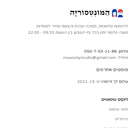
הצבעים בעלי פגמנטים חזקים ולכן
המשולשת יותר ויותר מוכרת כאחיזת
ניתן להגיע באמצעותם לצבעוניות
העפרון הנוחה ביותר עבור ילדים.
עשירה ביותר. סקלת הצבעים
הצבעים יפים ומאירים את הדף. ציור
מאפשרת מיזוג הרמוני של הצבעים.
בעפרונות צבעוניים מגיל צעיר, מפתח
להזמנות טלפוניות, תמיכה טכנית והצעות מחיר למוסדות:
רגישות ברישום ויכולות אומנותיות.
מענה טלפוני זמין בכל ימי השבוע בין השעות 09:30 - 22:00
הצבעים: אדום כרמין, אדום ורמיליון,
כתום, צהוב זהב, צהוב לימון, ירוק
דשא, ירוק, תכלת, בורדו, חום, חום
טלפון: 050-7-53-11-86
צהבהב, כחול פרוסי (כהה).
אימייל: mywoolystudio@gmail.com
פוסטים אחרונים
שלום לך זרימה!
יוני 15, 2022
לינקים שימושיים
תנאי שימוש
החזרות