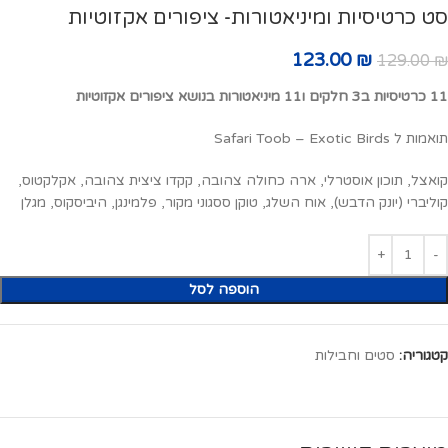
סט כרטיסיות ומיניאטורות- ציפורים אקזוטיות
123.00
₪
129.00
₪
11 כרטיסיות ב3 חלקים ו11 מיניאטורות בנושא ציפורים אקזוטיות
תואמות ל Safari Toob – Exotic Birds
קואצל, תוכון אוסטרלי, ארה כחולה צהובה, קקדו ציצית צהובה, אקלקטוס,
קוליברי (יונק הדבש), אוח השלג, טוקן ססגוני מקור, פלמינגן, היביסקוס, מגלן
הוספה לסל
קטגוריה:
סטים וחבילות