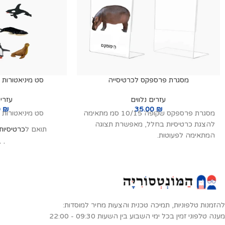
מסגרת פרספקס לכרטיסייה
סט מיניאטורות
עזרים נלווים
עזרים
0
₪
35.00
₪
מסגרת פרספקס שקופה 10/15 סמ מתאימה
סט מיניאטורות
להצגת כרטיסיות בחלל, מאפשרת תצוגה
תואם ל
כרטיסיות
המתאימה לפעוטות.
סט זה כולל 10 דגמים של
פינגוין קיסרי, רא
אנטרקטי, פינגוין מ
סנפיר, אלבטרוס נוד
רצועת הסנטר, כלב ים
להזמנות טלפוניות, תמיכה טכנית והצעות מחיר למוסדות:
כ
מענה טלפוני זמין בכל ימי השבוע בין השעות 09:30 - 22:00