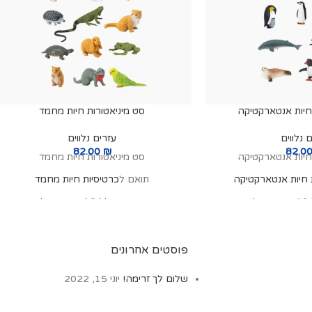
 חיות אנטארקטיקה
סט מיניאטורות חיות מחמד
 נלווים
עזרים נלווים
82.00
₪
82.0
 חיות אנטארקטיקה
סט מיניאטורות חיות מחמד
 חיות אנטארקטיקה
תואם ל
כרטיסיות חיות מחמד
:
סט זה כולל 12 דגמים של:
שתן גדול ראש, דב ים
קיפוד, חמוס, אוגר סורי, צב, איגואנה, עכבר,
ציץ מערבי, לויתן גדול
דג זהב, חתול, כלב קרגי, צפרדע, תכון
פוסטים אחרונים
ד, לויתן קטלן, פנגוין
אוסטרלי, ארנבון שמוט אזניים
 לובדון הסרטנים, לויתן
שלום לך זרימה!
יוני 15, 2022
חול