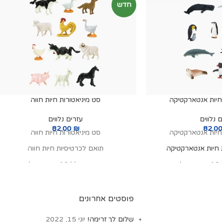
חדש
 חיות אנטארקטיקה
סט מיניאטורות חיות חווה
 נלווים
עזרים נלווים
82.00
₪
82.0
 חיות אנטארקטיקה
סט מיניאטורות חיות חווה
 חיות אנטארקטיקה
תואם לכרטיסיות חיות חווה
:
סט זה כולל 10 דגמים של:
שתן גדול ראש, דב ים
סוס, אוז, ברוז, חזיר, כבש, כבשה, פרה, תיש,
ציץ מערבי, לויתן גדול
תרנגול, כלב, תרנגולת
פוסטים אחרונים
ד, לויתן קטלן, פנגוין
 לובדון הסרטנים, לויתן
שלום לך זרימה!
יוני 15, 2022