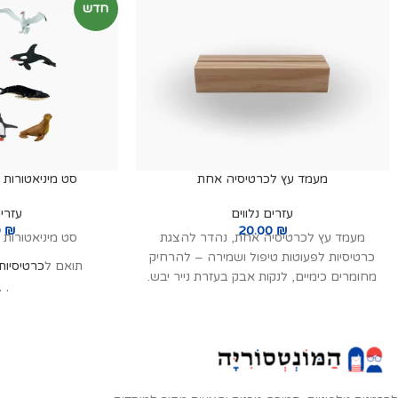
חדש
מעמד עץ לכרטיסיה אחת
סט מיניאטורות
עזרים נלווים
עזרים
0
₪
20.00
₪
מעמד עץ לכרטיסיה אחת, נהדר להצגת
סט מיניאטורות
כרטיסיות לפעוטות טיפול ושמירה – להרחיק
תואם ל
כרטיסיות
מחומרים כימיים, לנקות אבק בעזרת נייר יבש.
סט זה כולל 10 דגמים של
להרחיק
פינגוין קיסרי, רא
אנטרקטי, פינגוין מ
סנפיר, אלבטרוס נוד
רצועת הסנטר, כלב ים