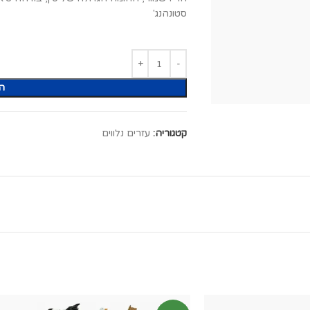
סטונהנג'
ה
קטגוריה:
עזרים נלווים