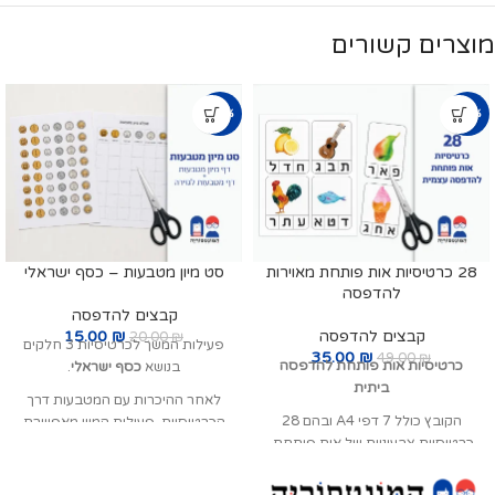
מוצרים קשורים
-25%
-29%
28 כרטיסיות אות פותחת מאוירות
סט מיון מטבעות – כסף ישראלי
להדפסה
קבצים להדפסה
קבצים להדפסה
₪
15.00
20.00
₪
פעילות המשך לכרטיסיות 3 חלקים
35.00
₪
49.00
₪
כרטיסיות אות פותחת להדפסה
בנושא
כסף ישראלי
.
ביתית
לאחר ההיכרות עם המטבעות דרך
הקובץ כולל 7 דפי A4 ובהם 28
הכרטיסיות, פעילות המיון מאפשרת
כרטיסיות צבעוניות של אות פותחת.
לילדים לחזור על המידע בדרך פעילה
לחלק מהאותיות מצורפות כרטיסיות
וחווייתית, לחזק את ההיכרות עם
נוספות, כך שניתן להמשיך ולגוון את
המטבעות השונים ולתרגל התאמה,