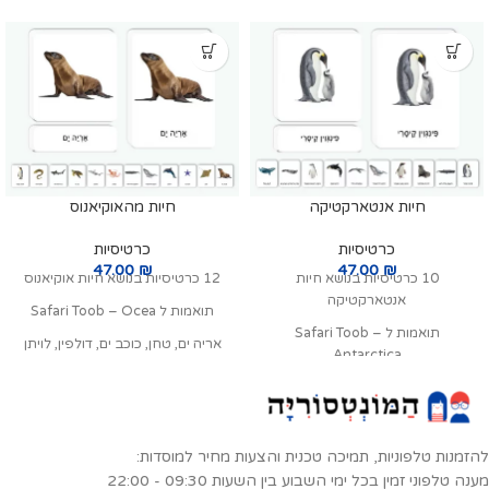
חיות אנטארקטיקה
חיות מהאוקיאנוס
כרטיסיות
כרטיסיות
47.00
₪
47.00
₪
10 כרטיסיות בנושא חיות
12 כרטיסיות בנושא חיות אוקיאנוס
אנטארקטיקה
תואמות ל Safari Toob – Ocea
תואמות ל Safari Toob –
אריה ים, טחן, כוכב ים, דולפין, לויתן
Antarctica
גדול סנפיר, ראשתן גדול ראש, תמנון,
פינגוין קיסרי, ראשתן גדול ראש, דב ים
פטישן, צב ים, כריש טיגריסי, צלופח
אנטרקטי, פינגוין מציץ מערבי, לויתן
מורי, פינגוין קיסרי
גדול סנפיר, אלבטרוס נודד, לויתן
תואם ל
סט מיניאטורות חיות
קטלן, פנגוין רצועת הסנטר, כלב ים
להזמנות טלפוניות, תמיכה טכנית והצעות מחיר למוסדות:
מהאוקיאנוס
לובדון הסרטנים, לויתן כחול
מענה טלפוני זמין בכל ימי השבוע בין השעות 09:30 - 22:00