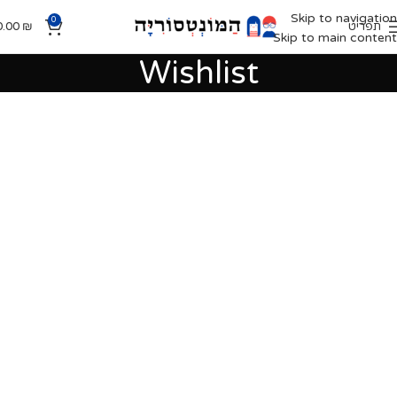
Skip to navigation
0
תפריט
₪
0.00
Skip to main content
Wishlist